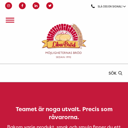
SLÅ OSS EN SIGNAL!
SÖK
Teamet är noga utvalt. Precis som
råvarorna.
Bakom varje produkt, smak och smula finner du ett