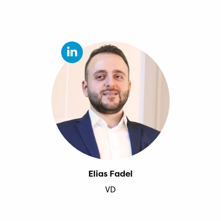
Elias Fadel
VD