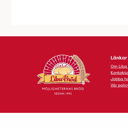
Länkar
Om Liba
Kontakta
Jobba ho
Vår polic