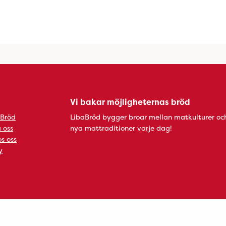
Vi bakar möjligheternas bröd
 Bröd
LibaBröd bygger broar mellan matkulturer oc
 oss
nya mattraditioner varje dag!
s oss
y