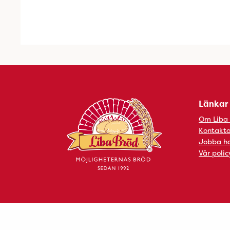
Länkar
Om Liba
Kontakta
Jobba ho
Vår polic