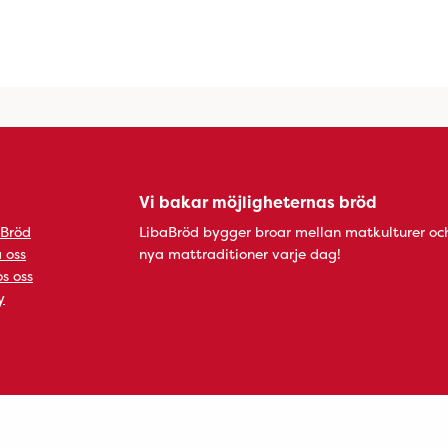
Vi bakar möjligheternas bröd
 Bröd
LibaBröd bygger broar mellan matkulturer oc
 oss
nya mattraditioner varje dag!
s oss
y