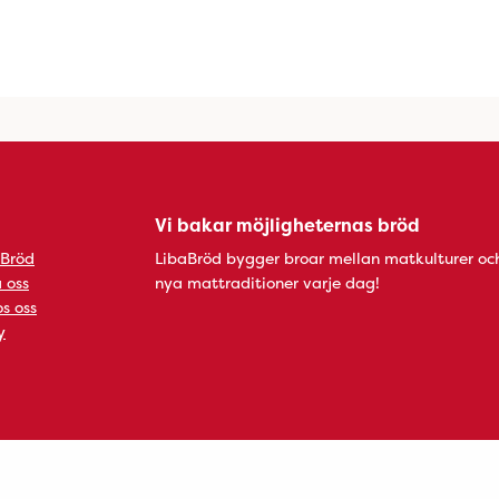
Vi bakar möjligheternas bröd
 Bröd
LibaBröd bygger broar mellan matkulturer oc
 oss
nya mattraditioner varje dag!
s oss
y