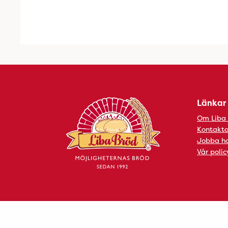
Länkar
Om Liba
Kontakta
Jobba ho
Vår polic