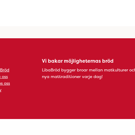
Vi bakar möjligheternas bröd
 Bröd
LibaBröd bygger broar mellan matkulturer oc
 oss
nya mattraditioner varje dag!
s oss
y