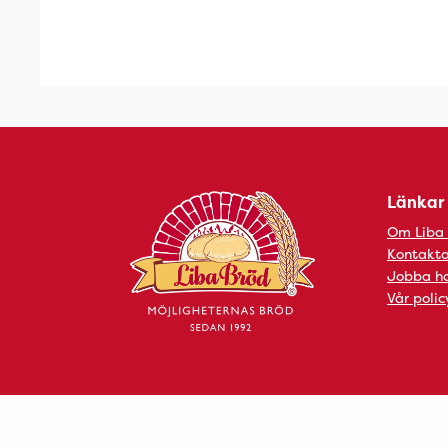
Länkar
Om Liba
Kontakta
Jobba ho
Vår polic