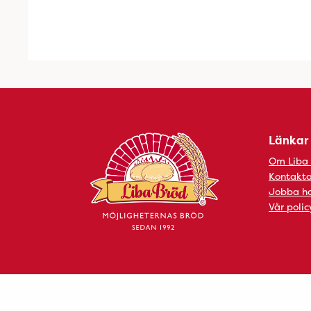
Länkar
Om Liba
Kontakta
Jobba ho
Vår polic