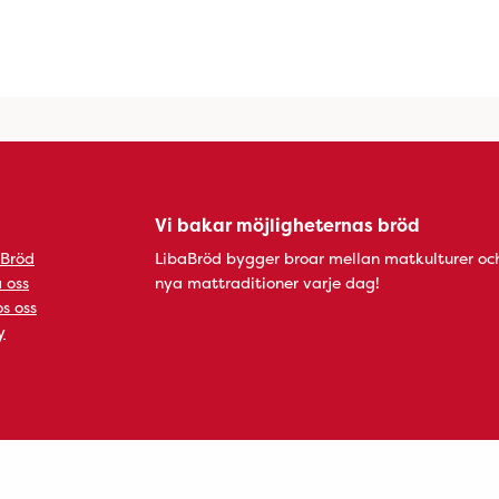
Vi bakar möjligheternas bröd
 Bröd
LibaBröd bygger broar mellan matkulturer oc
 oss
nya mattraditioner varje dag!
s oss
y