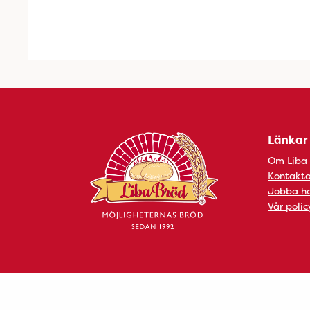
Länkar
Om Liba
Kontakta
Jobba ho
Vår polic