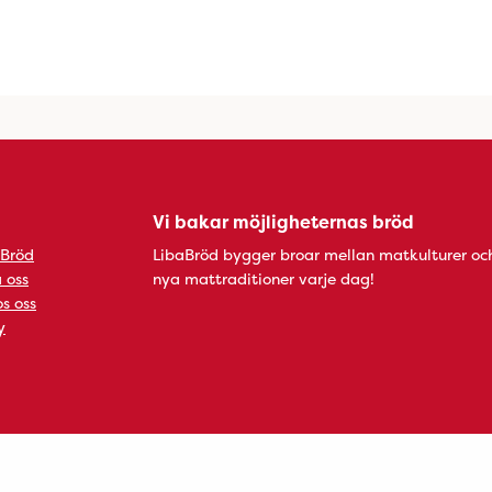
Vi bakar möjligheternas bröd
 Bröd
LibaBröd bygger broar mellan matkulturer oc
 oss
nya mattraditioner varje dag!
s oss
y