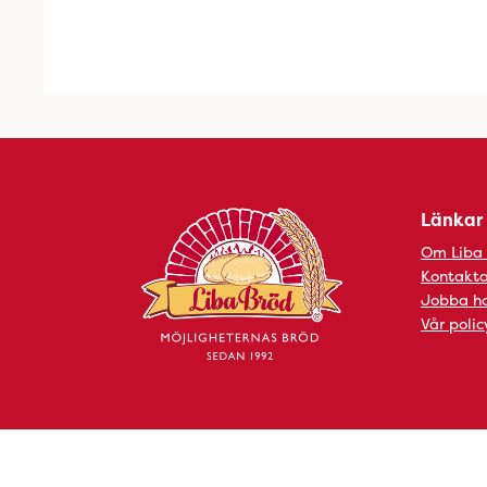
Länkar
Om Liba
Kontakta
Jobba ho
Vår polic