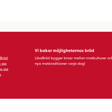
Vi bakar möjligheternas bröd
 Bröd
LibaBröd bygger broar mellan matkulturer oc
 oss
nya mattraditioner varje dag!
s oss
y