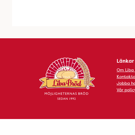
Länkar
Om Liba
Kontakta
Jobba ho
Vår polic