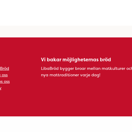
Vi bakar möjligheternas bröd
 Bröd
LibaBröd bygger broar mellan matkulturer oc
 oss
nya mattraditioner varje dag!
s oss
y