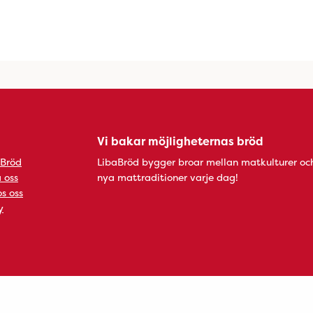
Vi bakar möjligheternas bröd
 Bröd
LibaBröd bygger broar mellan matkulturer oc
 oss
nya mattraditioner varje dag!
s oss
y