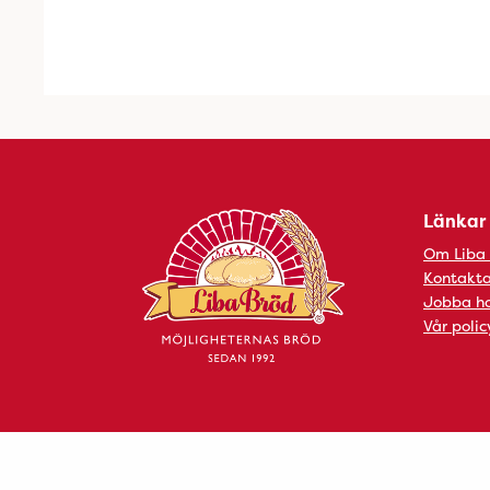
Länkar
Om Liba
Kontakta
Jobba ho
Vår polic