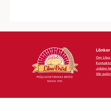
Länkar
Om Liba
Kontakta
Jobba ho
Vår polic