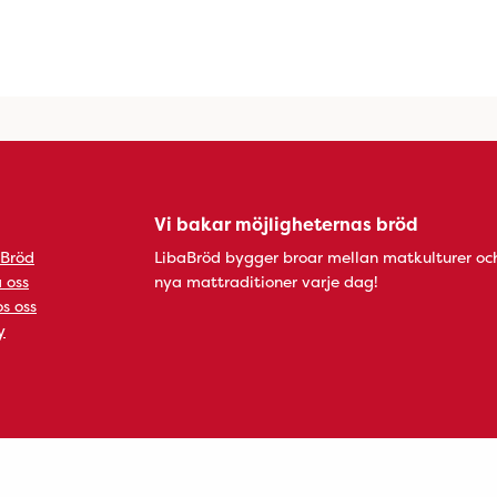
Vi bakar möjligheternas bröd
 Bröd
LibaBröd bygger broar mellan matkulturer oc
 oss
nya mattraditioner varje dag!
s oss
y