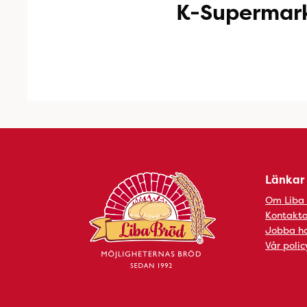
K-Supermark
Länkar
Om Liba
Kontakta
Jobba ho
Vår polic