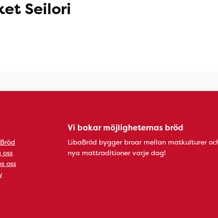
et Seilori
Vi bakar möjligheternas bröd
 Bröd
LibaBröd bygger broar mellan matkulturer oc
 oss
nya mattraditioner varje dag!
s oss
y