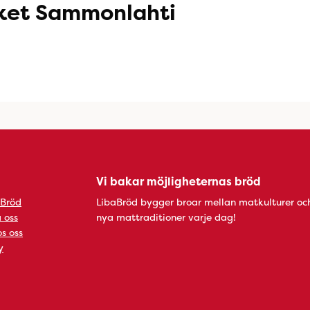
ket Sammonlahti
Vi bakar möjligheternas bröd
 Bröd
LibaBröd bygger broar mellan matkulturer oc
 oss
nya mattraditioner varje dag!
s oss
y