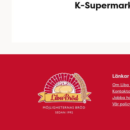
K-Supermar
Länkar
Om Liba
Kontakta
Jobba ho
Vår polic