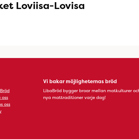
et Loviisa-Lovisa
Vi bakar möjligheternas bröd
 Bröd
LibaBröd bygger broar mellan matkulturer oc
 oss
nya mattraditioner varje dag!
s oss
y