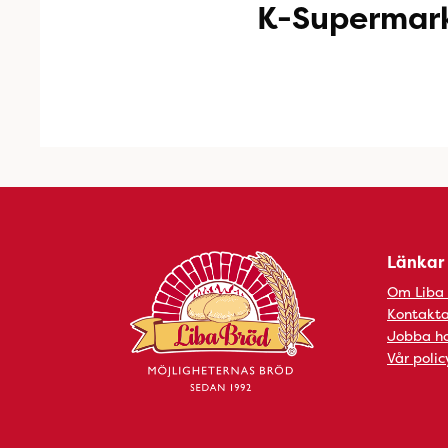
K-Supermark
Länkar
Om Liba
Kontakta
Jobba ho
Vår polic