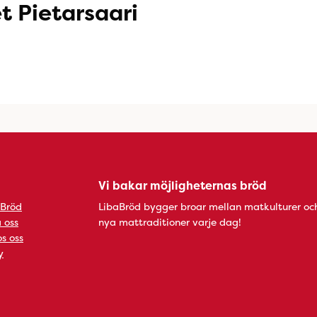
t Pietarsaari
Vi bakar möjligheternas bröd
 Bröd
LibaBröd bygger broar mellan matkulturer oc
 oss
nya mattraditioner varje dag!
s oss
y