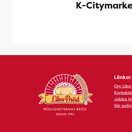
K-Citymarke
Länkar
Om Liba
Kontakta
Jobba ho
Vår polic