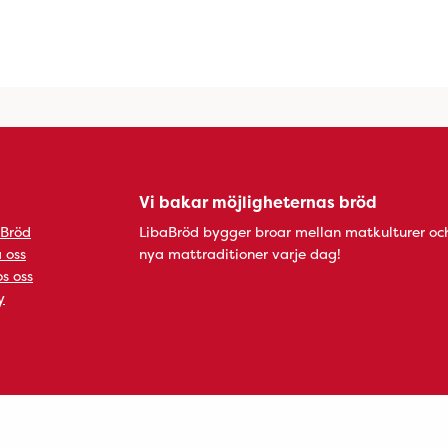
Vi bakar möjligheternas bröd
 Bröd
LibaBröd bygger broar mellan matkulturer oc
 oss
nya mattraditioner varje dag!
s oss
y