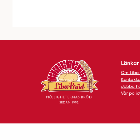
Länkar
Om Liba
Kontakta
Jobba ho
Vår polic