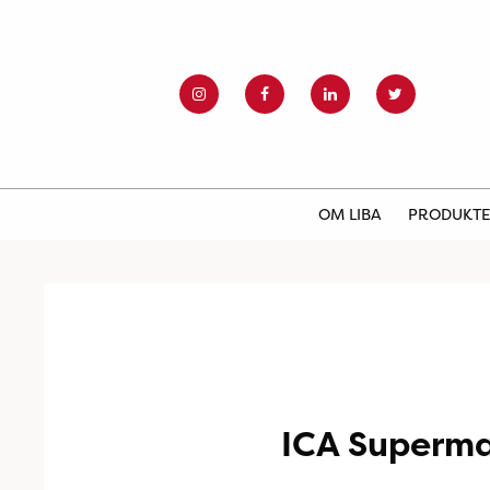
OM LIBA
PRODUKT
ICA Superma