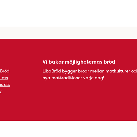
Vi bakar möjligheternas bröd
 Bröd
LibaBröd bygger broar mellan matkulturer oc
 oss
nya mattraditioner varje dag!
s oss
y