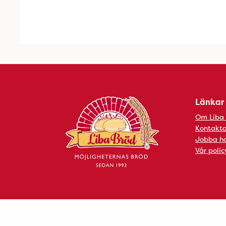
Länkar
Om Liba
Kontakta
Jobba ho
Vår polic