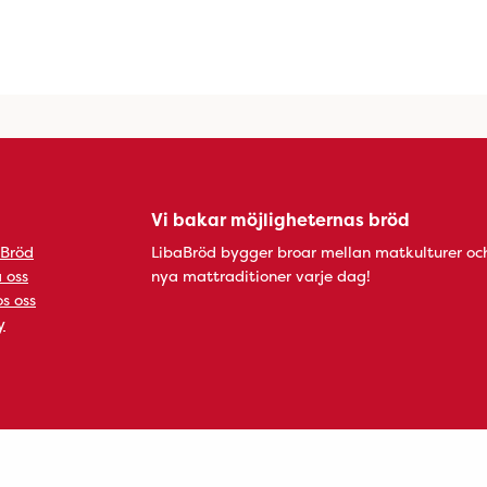
Vi bakar möjligheternas bröd
 Bröd
LibaBröd bygger broar mellan matkulturer oc
 oss
nya mattraditioner varje dag!
s oss
y