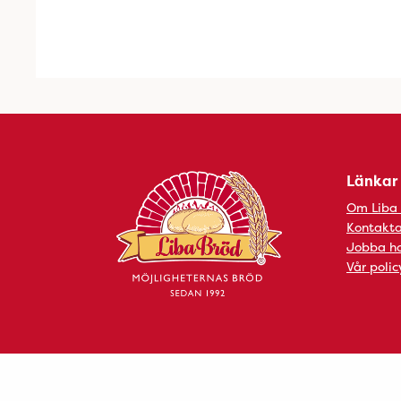
Länkar
Om Liba
Kontakta
Jobba ho
Vår polic