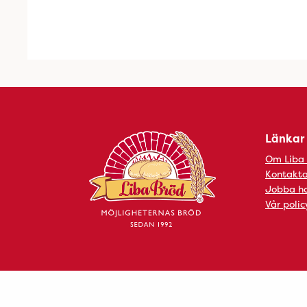
Länkar
Om Liba
Kontakta
Jobba ho
Vår polic