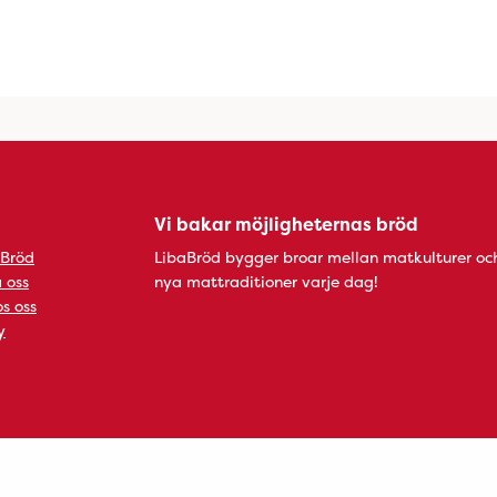
Vi bakar möjligheternas bröd
 Bröd
LibaBröd bygger broar mellan matkulturer oc
 oss
nya mattraditioner varje dag!
s oss
y