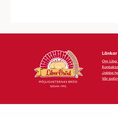
Länkar
Om Liba
Kontakta
Jobba ho
Vår polic