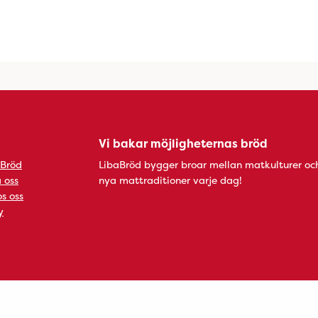
Vi bakar möjligheternas bröd
 Bröd
LibaBröd bygger broar mellan matkulturer oc
 oss
nya mattraditioner varje dag!
s oss
y