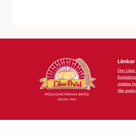
Länkar
Om Liba
Kontakta
Jobba ho
Vår polic