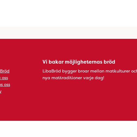
Vi bakar möjligheternas bröd
 Bröd
LibaBröd bygger broar mellan matkulturer oc
 oss
nya mattraditioner varje dag!
s oss
y