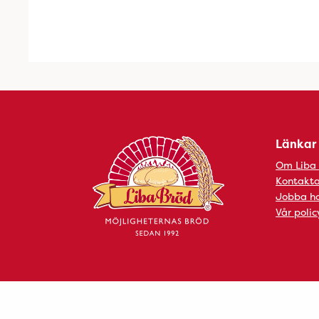
Länkar
Om Liba
Kontakta
Jobba ho
Vår polic