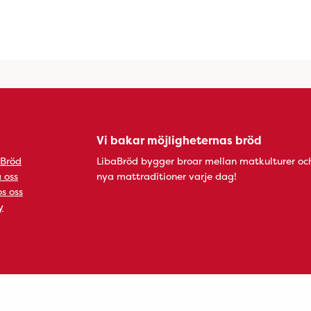
Vi bakar möjligheternas bröd
 Bröd
LibaBröd bygger broar mellan matkulturer oc
 oss
nya mattraditioner varje dag!
s oss
y