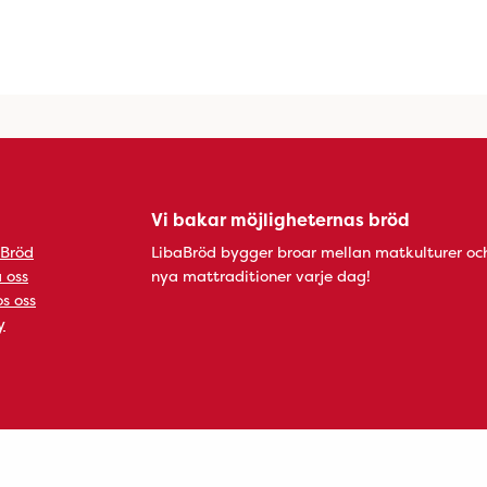
Vi bakar möjligheternas bröd
 Bröd
LibaBröd bygger broar mellan matkulturer oc
 oss
nya mattraditioner varje dag!
s oss
y