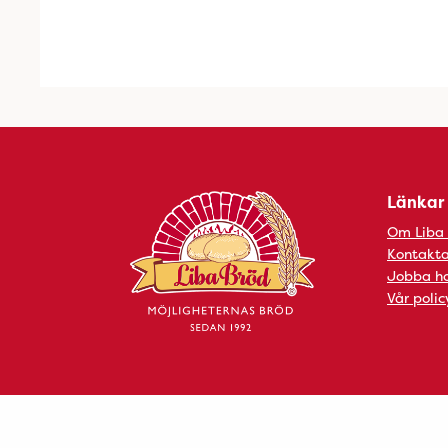
Länkar
Om Liba
Kontakta
Jobba ho
Vår polic