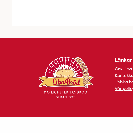
Länkar
Om Liba
Kontakta
Jobba ho
Vår polic