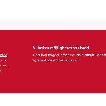
Vi bakar möjligheternas bröd
 Bröd
LibaBröd bygger broar mellan matkulturer oc
 oss
nya mattraditioner varje dag!
s oss
y