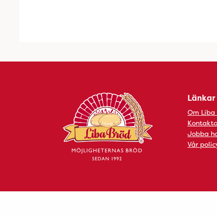
Länkar
Om Liba
Kontakta
Jobba ho
Vår polic