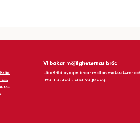
Vi bakar möjligheternas bröd
 Bröd
LibaBröd bygger broar mellan matkulturer oc
 oss
nya mattraditioner varje dag!
s oss
y