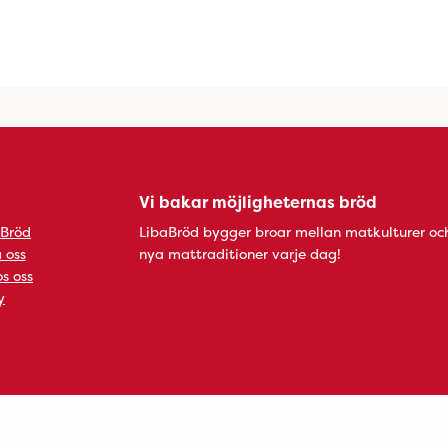
Vi bakar möjligheternas bröd
 Bröd
LibaBröd bygger broar mellan matkulturer oc
 oss
nya mattraditioner varje dag!
s oss
y