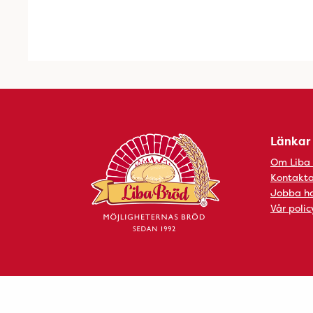
Länkar
Om Liba
Kontakta
Jobba ho
Vår polic