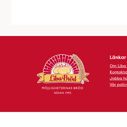
Länkar
Om Liba
Kontakta
Jobba ho
Vår polic