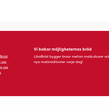
Vi bakar möjligheternas bröd
 Bröd
LibaBröd bygger broar mellan matkulturer oc
 oss
nya mattraditioner varje dag!
s oss
y