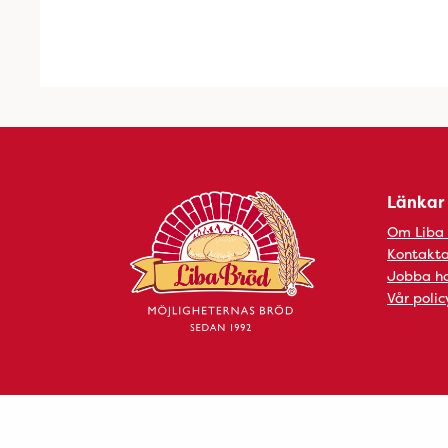
Länkar
Om Liba
Kontakta
Jobba ho
Vår polic