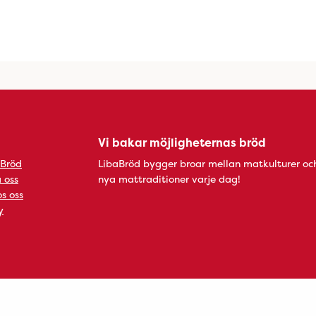
Vi bakar möjligheternas bröd
 Bröd
LibaBröd bygger broar mellan matkulturer oc
 oss
nya mattraditioner varje dag!
s oss
y