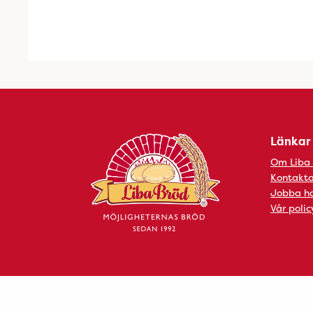
Länkar
Om Liba
Kontakta
Jobba ho
Vår polic