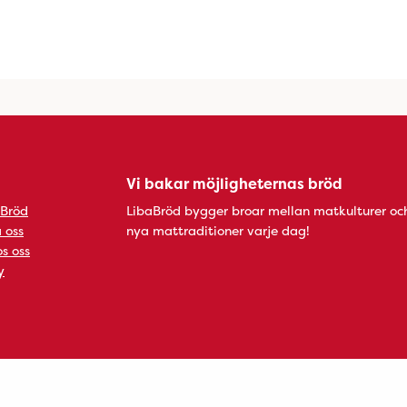
Vi bakar möjligheternas bröd
 Bröd
LibaBröd bygger broar mellan matkulturer oc
 oss
nya mattraditioner varje dag!
s oss
y