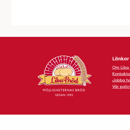
Länkar
Om Liba
Kontakta
Jobba ho
Vår polic