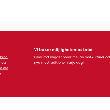
Vi bakar möjligheternas bröd
 Bröd
LibaBröd bygger broar mellan matkulturer oc
 oss
nya mattraditioner varje dag!
s oss
y