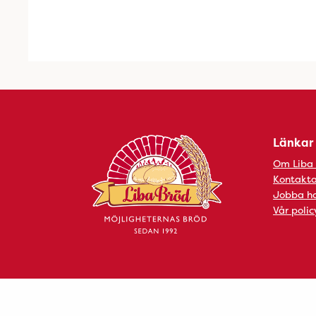
Länkar
Om Liba
Kontakta
Jobba ho
Vår polic