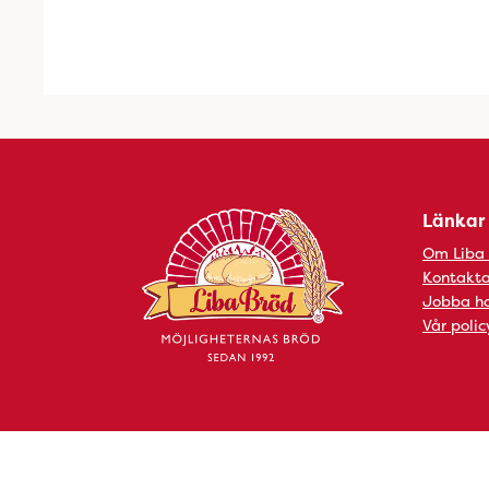
Länkar
Om Liba
Kontakta
Jobba ho
Vår polic