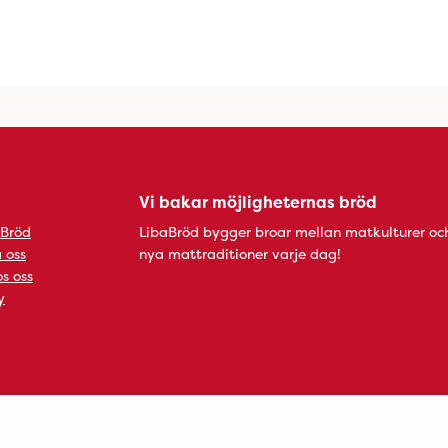
Vi bakar möjligheternas bröd
 Bröd
LibaBröd bygger broar mellan matkulturer oc
 oss
nya mattraditioner varje dag!
s oss
y