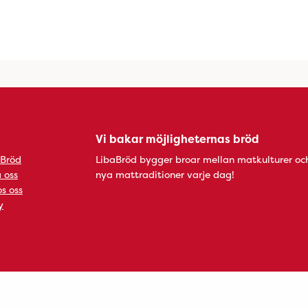
Vi bakar möjligheternas bröd
 Bröd
LibaBröd bygger broar mellan matkulturer oc
 oss
nya mattraditioner varje dag!
s oss
y