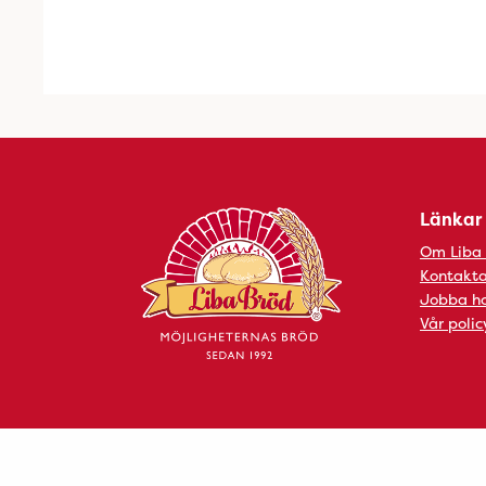
Länkar
Om Liba
Kontakta
Jobba ho
Vår polic