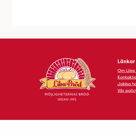
Länkar
Om Liba
Kontakta
Jobba ho
Vår polic