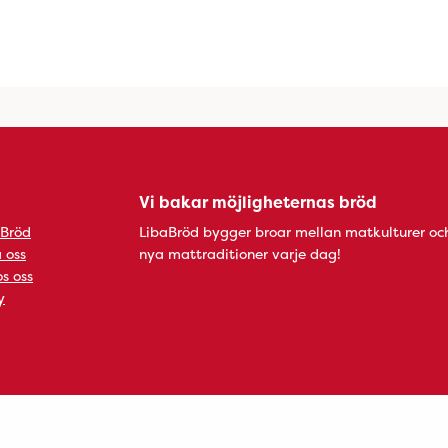
Vi bakar möjligheternas bröd
 Bröd
LibaBröd bygger broar mellan matkulturer oc
 oss
nya mattraditioner varje dag!
s oss
y