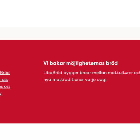
Vi bakar möjligheternas bröd
 Bröd
LibaBröd bygger broar mellan matkulturer oc
 oss
nya mattraditioner varje dag!
s oss
y