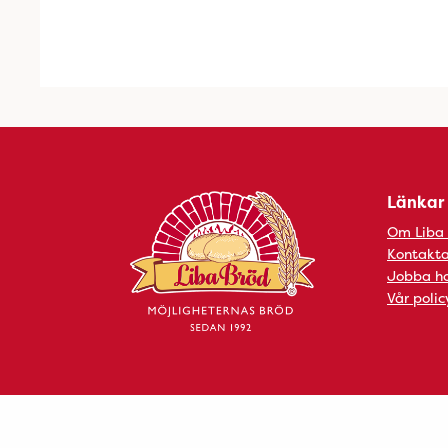
Länkar
Om Liba
Kontakta
Jobba ho
Vår polic