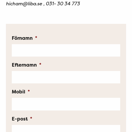
hicham@liba.se , 031- 30 34 773
Förnamn
*
Efternamn
*
Mobil
*
E-post
*