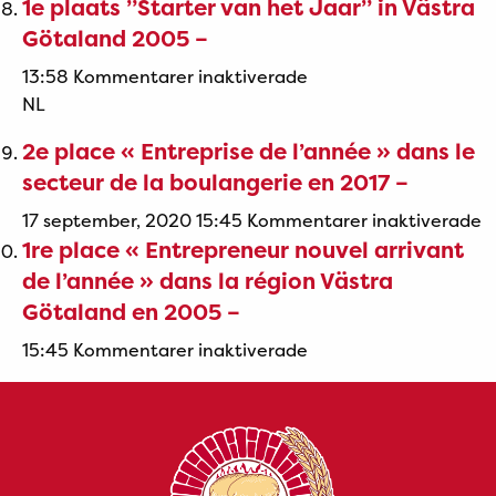
1e plaats ”Starter van het Jaar” in Västra
–
bij
Götaland 2005 –
”Ondernemer
van
för
13:58
Kommentarer inaktiverade
het
1e
NL
Jaar”
plaats
2e place « Entreprise de l’année » dans le
in
”Starter
secteur de la boulangerie en 2017 –
de
van
bakkersbranche
het
f
17 september, 2020 15:45
Kommentarer inaktiverade
2017
Jaar”
1re place « Entrepreneur nouvel arrivant
2
–
in
p
de l’année » dans la région Västra
Västra
«
Götaland en 2005 –
Götaland
E
för
15:45
Kommentarer inaktiverade
2005
d
1re
–
l
place
»
«
d
Entrepreneur
le
nouvel