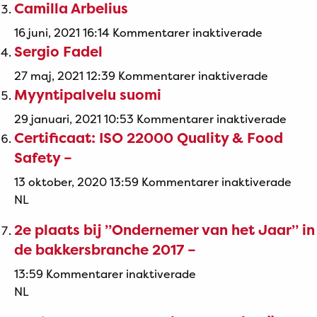
Camilla Arbelius
Ingis
Onsér
för
16 juni, 2021 16:14
Kommentarer inaktiverade
Sergio Fadel
Camilla
Arbelius
för
27 maj, 2021 12:39
Kommentarer inaktiverade
Myyntipalvelu suomi
Sergio
Fadel
för
29 januari, 2021 10:53
Kommentarer inaktiverade
Certificaat: ISO 22000 Quality & Food
Myynt
suom
Safety –
för
13 oktober, 2020 13:59
Kommentarer inaktiverade
Certi
NL
ISO
2e plaats bij ”Ondernemer van het Jaar” in
220
de bakkersbranche 2017 –
Qual
&
för
13:59
Kommentarer inaktiverade
Foo
2e
NL
Safe
plaats