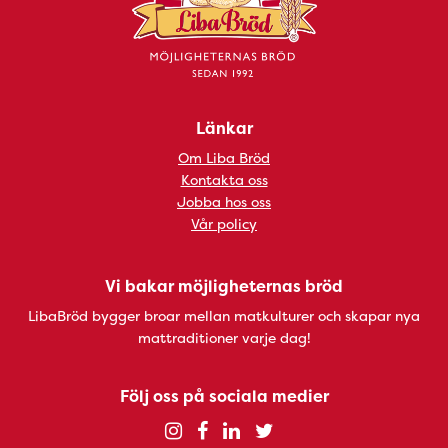
s
arrivant
d
de
la
l’année
b
»
e
dans
2
Länkar
la
–
Om Liba Bröd
région
Kontakta oss
Västra
Jobba hos oss
Götaland
Vår policy
en
2005
Vi bakar möjligheternas bröd
–
LibaBröd bygger broar mellan matkulturer och skapar nya
mattraditioner varje dag!
Följ oss på sociala medier